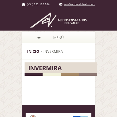
info@aridosdelvalle.com
(+34) 922 196 786
MENÚ
INICIO
>
INVERMIRA
INVERMIRA