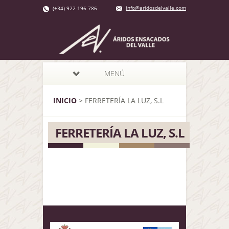
info@aridosdelvalle.com
(+34) 922 196 786
MENÚ
INICIO
>
FERRETERÍA LA LUZ, S.L
FERRETERÍA LA LUZ, S.L