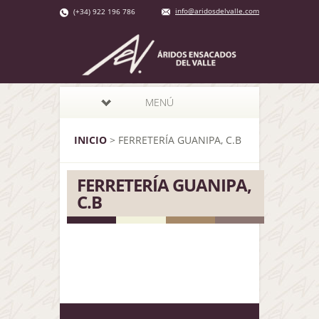
info@aridosdelvalle.com
(+34) 922 196 786
MENÚ
INICIO
>
FERRETERÍA GUANIPA, C.B
FERRETERÍA GUANIPA,
C.B